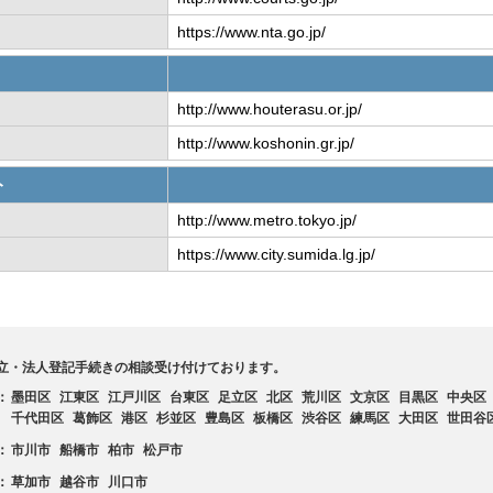
https://www.nta.go.jp/
http://www.houterasu.or.jp/
http://www.koshonin.gr.jp/
ト
http://www.metro.tokyo.jp/
https://www.city.sumida.lg.jp/
立・法人登記手続きの相談受け付けております。
：
墨田区
江東区
江戸川区
台東区
足立区
北区
荒川区
文京区
目黒区
中央区
千代田区
葛飾区
港区
杉並区
豊島区
板橋区
渋谷区
練馬区
大田区
世田谷
：
市川市
船橋市
柏市
松戸市
：
草加市
越谷市
川口市