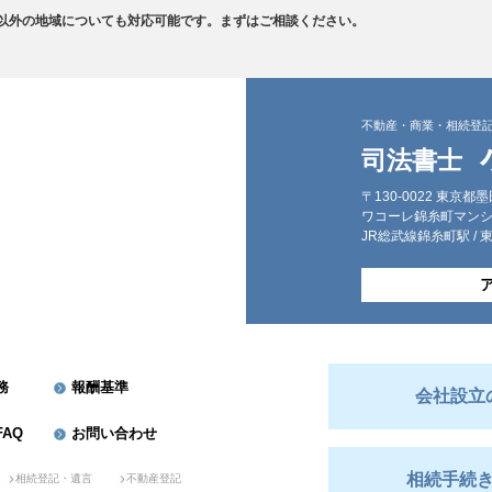
以外の地域についても対応可能です。まずはご相談ください。
不動産・商業・相続登
司法書士
〒130-0022 東京都
ワコーレ錦糸町マンシ
JR総武線錦糸町駅 /
務
報酬基準
会社設立
AQ
お問い合わせ
相続手続
相続登記・遺言
不動産登記