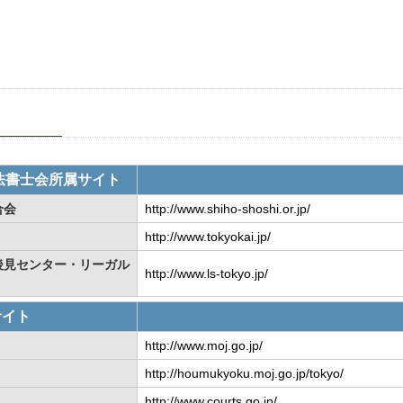
法書士会所属サイト
合会
http://www.shiho-shoshi.or.jp/
http://www.tokyokai.jp/
後見センター・リーガル
http://www.ls-tokyo.jp/
サイト
http://www.moj.go.jp/
http://houmukyoku.moj.go.jp/tokyo/
http://www.courts.go.jp/